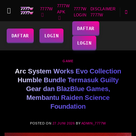
Skip
7777W
7777W
DISCLAIMER
7777W
to
APK
LOGIN
7777W
content
DAFTAR
DAFTAR
LOGIN
LOGIN
GAME
Arc System Works Evo Collection
Humble Bundle Termasuk Guilty
Gear dan BlazBlue Games,
Membantu Raiden Science
Foundation
POSTED ON
27 JUNI 2026
BY
ADMIN_7777W