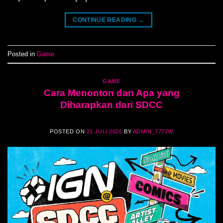
CONTINUE READING
→
Posted in
Game
GAME
Cara Menonton dan Apa yang
Diharapkan dari SDCC
POSTED ON
21 JULI 2026
BY
ADMIN_7777W