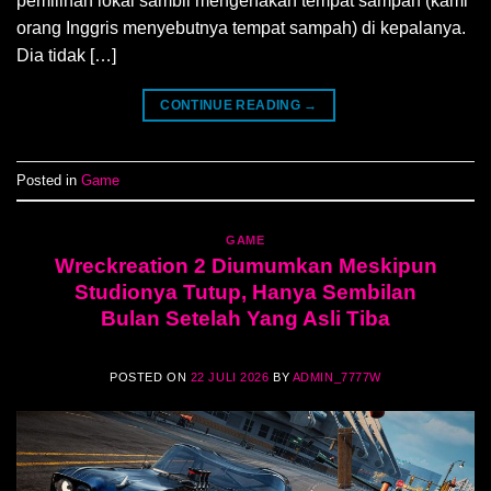
pemilihan lokal sambil mengenakan tempat sampah (kami
orang Inggris menyebutnya tempat sampah) di kepalanya.
Dia tidak […]
CONTINUE READING
→
Posted in
Game
GAME
Wreckreation 2 Diumumkan Meskipun
Studionya Tutup, Hanya Sembilan
Bulan Setelah Yang Asli Tiba
POSTED ON
22 JULI 2026
BY
ADMIN_7777W