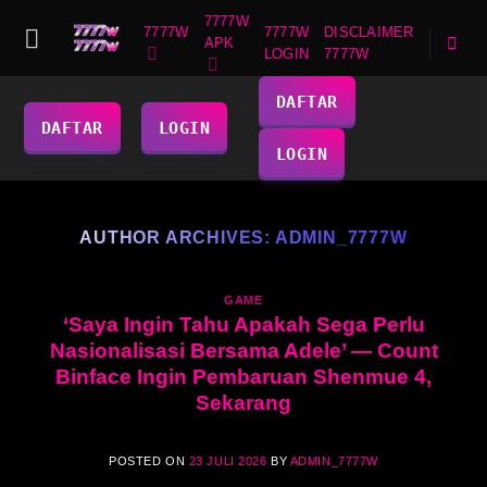
Skip
7777W
7777W
DISCLAIMER
7777W
to
APK
LOGIN
7777W
content
DAFTAR
DAFTAR
LOGIN
LOGIN
AUTHOR ARCHIVES:
ADMIN_7777W
GAME
‘Saya Ingin Tahu Apakah Sega Perlu
Nasionalisasi Bersama Adele’ — Count
Binface Ingin Pembaruan Shenmue 4,
Sekarang
POSTED ON
23 JULI 2026
BY
ADMIN_7777W