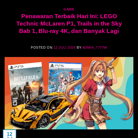
GAME
Penawaran Terbaik Hari Ini: LEGO
Technic McLaren P1, Trails in the Sky
Bab 1, Blu-ray 4K, dan Banyak Lagi
POSTED ON
12 JULI 2026
BY
ADMIN_7777W
12