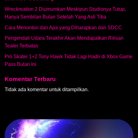
Wreckreation 2 Diumumkan Meskipun Studionya Tutup,
Hanya Sembilan Bulan Setelah Yang Asli Tiba
Cara Menonton dan Apa yang Diharapkan dari SDCC
Pengendali Udara Terakhir Akan Mendapatkan Rilisan
Teater Terbatas
Pro Skater 1+2 Tony Hawk Tidak Lagi Hadir di Xbox Game
Pass Bulan Ini
Komentar Terbaru
Tidak ada komentar untuk ditampilkan.