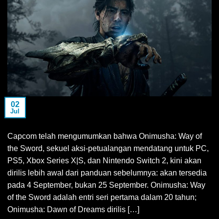
02
Jul
Capcom telah mengumumkan bahwa Onimusha: Way of
the Sword, sekuel aksi-petualangan mendatang untuk PC,
PS5, Xbox Series X|S, dan Nintendo Switch 2, kini akan
dirilis lebih awal dari panduan sebelumnya: akan tersedia
pada 4 September, bukan 25 September. Onimusha: Way
of the Sword adalah entri seri pertama dalam 20 tahun;
Onimusha: Dawn of Dreams dirilis […]