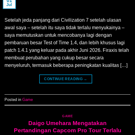
01
Jul
Setelah jeda panjang dari Civilization 7 setelah ulasan
awal saya – setelah itu saya tidak terlalu menyukainya –
saya memutuskan untuk mencobanya lagi dengan
pembaruan besar Test of Time 1.4, dan lebih khusus lagi
patch 1.4.1 yang keluar pada akhir Juni 2026. Firaxis telah
membuat perubahan yang cukup besar secara
menyeluruh, termasuk beberapa peningkatan kualitas […]
CONTINUE READING
→
Posted in
Game
GAME
Daigo Umehara Mengatakan
Pertandingan Capcom Pro Tour Terlalu