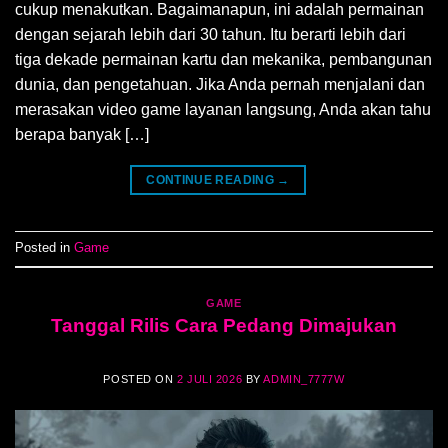
cukup menakutkan. Bagaimanapun, ini adalah permainan
dengan sejarah lebih dari 30 tahun. Itu berarti lebih dari
tiga dekade permainan kartu dan mekanika, pembangunan
dunia, dan pengetahuan. Jika Anda pernah menjalani dan
merasakan video game layanan langsung, Anda akan tahu
berapa banyak […]
CONTINUE READING
→
Posted in
Game
GAME
Tanggal Rilis Cara Pedang Dimajukan
POSTED ON
2 JULI 2026
BY
ADMIN_7777W