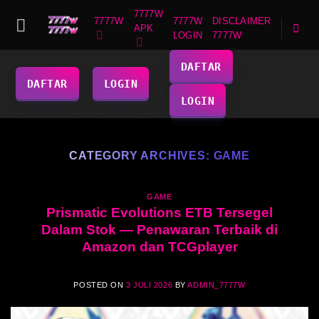
Skip
7777W
7777W
DISCLAIMER
7777W
to
APK
LOGIN
7777W
content
DAFTAR
DAFTAR
LOGIN
LOGIN
CATEGORY ARCHIVES:
GAME
GAME
Prismatic Evolutions ETB Tersegel
Dalam Stok — Penawaran Terbaik di
Amazon dan TCGplayer
POSTED ON
3 JULI 2026
BY
ADMIN_7777W