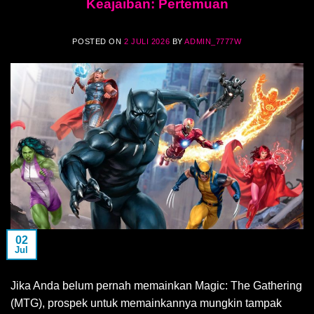
Keajaiban: Pertemuan
POSTED ON
2 JULI 2026
BY
ADMIN_7777W
02
Jul
Jika Anda belum pernah memainkan Magic: The Gathering
(MTG), prospek untuk memainkannya mungkin tampak