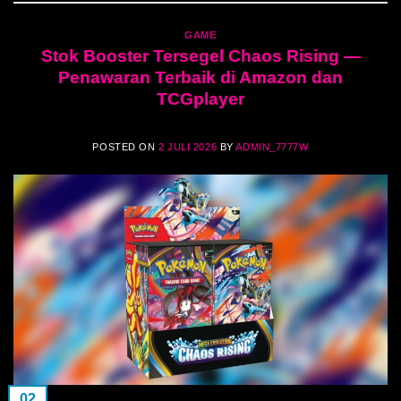
GAME
Stok Booster Tersegel Chaos Rising —
Penawaran Terbaik di Amazon dan
TCGplayer
POSTED ON
2 JULI 2026
BY
ADMIN_7777W
02