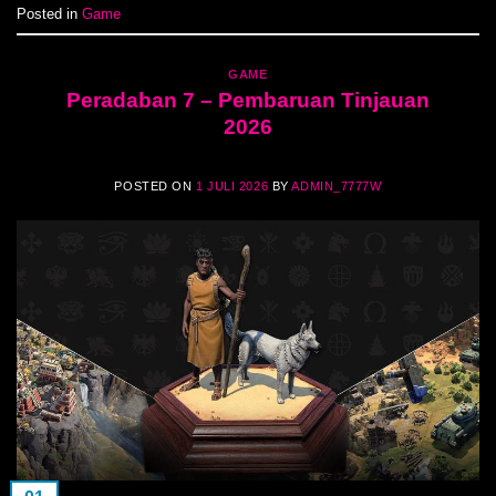
Posted in
Game
GAME
Peradaban 7 – Pembaruan Tinjauan
2026
POSTED ON
1 JULI 2026
BY
ADMIN_7777W