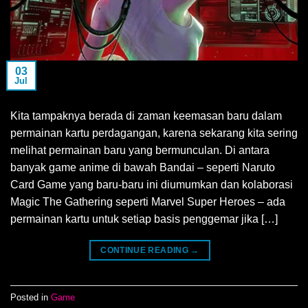
03
Jul
Kita tampaknya berada di zaman keemasan baru dalam
permainan kartu perdagangan, karena sekarang kita sering
melihat permainan baru yang bermunculan. Di antara
banyak game anime di bawah Bandai – seperti Naruto
Card Game yang baru-baru ini diumumkan dan kolaborasi
Magic The Gathering seperti Marvel Super Heroes – ada
permainan kartu untuk setiap basis penggemar jika […]
CONTINUE READING
→
Posted in
Game