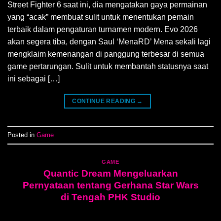
Street Fighter 6 saat ini, dia mengatakan gaya permainan
yang “acak” membuat sulit untuk menentukan pemain
terbaik dalam pengaturan turnamen modern. Evo 2026
akan segera tiba, dengan Saul ‘MenaRD’ Mena sekali lagi
mengklaim kemenangan di panggung terbesar di semua
game pertarungan. Sulit untuk membantah statusnya saat
ini sebagai […]
CONTINUE READING
→
Posted in
Game
GAME
Quantic Dream Mengeluarkan
Pernyataan tentang Gerhana Star Wars
di Tengah PHK Studio