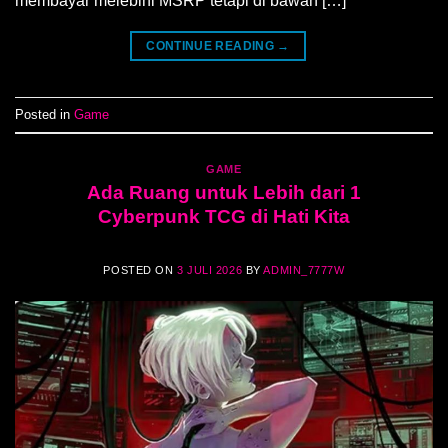
membayar melebihi MSRP tetapi di bawah […]
CONTINUE READING
→
Posted in
Game
GAME
Ada Ruang untuk Lebih dari 1
Cyberpunk TCG di Hati Kita
POSTED ON
3 JULI 2026
BY
ADMIN_7777W