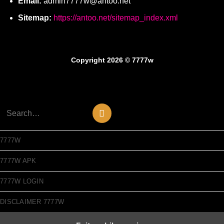
Email:
admin7777w@antoo.net
Sitemap:
https://antoo.net/sitemap_index.xml
Copyright 2026 ©
7777w
7777W
7777W APK
7777W LOGIN
DISCLAIMER 7777W