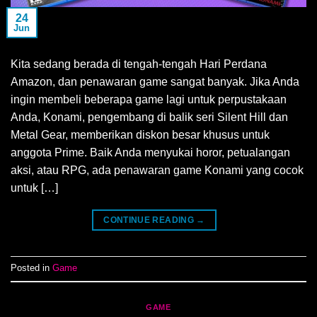
24
Jun
Kita sedang berada di tengah-tengah Hari Perdana
Amazon, dan penawaran game sangat banyak. Jika Anda
ingin membeli beberapa game lagi untuk perpustakaan
Anda, Konami, pengembang di balik seri Silent Hill dan
Metal Gear, memberikan diskon besar khusus untuk
anggota Prime. Baik Anda menyukai horor, petualangan
aksi, atau RPG, ada penawaran game Konami yang cocok
untuk […]
CONTINUE READING
→
Posted in
Game
GAME