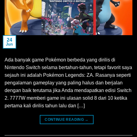
24
Jun
Ada banyak game Pokémon berbeda yang dirilis di
Nintendo Switch selama bertahun-tahun, tetapi favorit saya
sejauh ini adalah Pokémon Legends: ZA. Rasanya seperti
pengalaman gameplay yang paling halus dan berjalan
dengan baik terutama jika Anda mendapatkan edisi Switch
2. 7777W memberi game ini ulasan solid 8 dari 10 ketika
pertama kali dirilis tahun lalu dan […]
CONTINUE READING
→