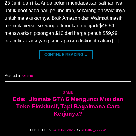
25 Juni, dan jika Anda belum mendapatkan salinannya
untuk boot pada hari peluncuran, sekaranglah waktunya
untuk melakukannya. Baik Amazon dan Walmart masih
memiliki versi fisik yang diturunkan menjadi $49,94,
menawarkan potongan $10 dari harga penuh $59,99,
tetapi tidak ada yang tahu apakah diskon itu akan […]
CONTINUE READING
→
Posted in
Game
GAME
Edisi Ultimate GTA 6 Mengunci Misi dan
Toko Eksklusif, Tapi Bagaimana Cara
Kerjanya?
POSTED ON
24 JUNI 2026
BY
ADMIN_7777W