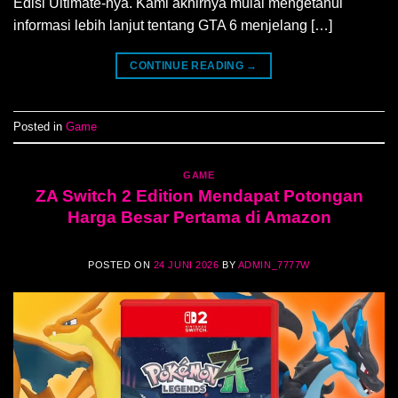
Edisi Ultimate-nya. Kami akhirnya mulai mengetahui
informasi lebih lanjut tentang GTA 6 menjelang […]
CONTINUE READING
→
Posted in
Game
GAME
ZA Switch 2 Edition Mendapat Potongan
Harga Besar Pertama di Amazon
POSTED ON
24 JUNI 2026
BY
ADMIN_7777W