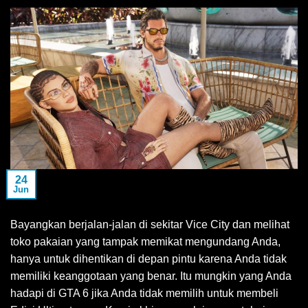
24
Jun
Bayangkan berjalan-jalan di sekitar Vice City dan melihat
toko pakaian yang tampak memikat mengundang Anda,
hanya untuk dihentikan di depan pintu karena Anda tidak
memiliki keanggotaan yang benar. Itu mungkin yang Anda
hadapi di GTA 6 jika Anda tidak memilih untuk membeli