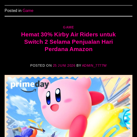
Posted in
Game
GAME
Hemat 30% Kirby Air Riders untuk
Switch 2 Selama Penjualan Hari
Perdana Amazon
POSTED ON
25 JUNI 2026
BY
ADMIN_7777W