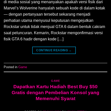
di media sosial yang menanyakan apakah versi fisik dari
Marvel’s Wolverine hanyalah sebuah kode di dalam kotak
— dengan pertanyaan tersebut sekarang menjadi
perhatian utama menyusul keputusan mengejutkan
Rockstar untuk tidak menjual GTA 6 dalam bentuk cakram
saat peluncuran. Kemarin, Rockstar mengonfirmasi versi
fisik GTA 6 hadir dengan kode […]
CONTINUE READING
→
Posted in
Game
GAME
Dapatkan Kartu Hadiah Best Buy $50
Gratis dengan Pembelian Konsol yang
Memenuhi Syarat