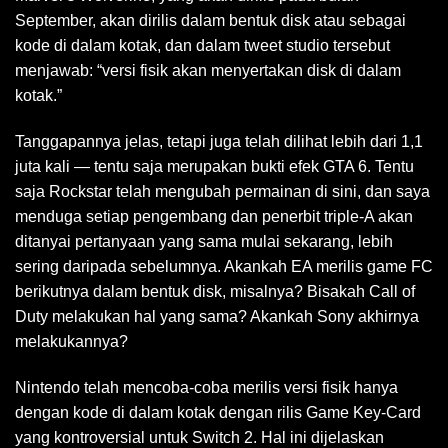
September, akan dirilis dalam bentuk disk atau sebagai
kode di dalam kotak, dan dalam tweet studio tersebut
menjawab: “versi fisik akan menyertakan disk di dalam
kotak.”
Tanggapannya jelas, tetapi juga telah dilihat lebih dari 1,1
juta kali — tentu saja merupakan bukti efek GTA 6. Tentu
saja Rockstar telah mengubah permainan di sini, dan saya
menduga setiap pengembang dan penerbit triple-A akan
ditanyai pertanyaan yang sama mulai sekarang, lebih
sering daripada sebelumnya. Akankah EA merilis game FC
berikutnya dalam bentuk disk, misalnya? Bisakah Call of
Duty melakukan hal yang sama? Akankah Sony akhirnya
melakukannya?
Nintendo telah mencoba-coba merilis versi fisik hanya
dengan kode di dalam kotak dengan rilis Game Key-Card
yang kontroversial untuk Switch 2. Hal ini dijelaskan