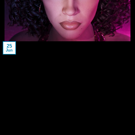
25
Jun