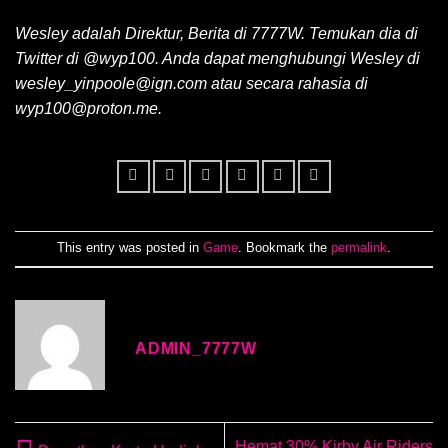
Wesley adalah Direktur, Berita di 7777W. Temukan dia di
Twitter di @wyp100. Anda dapat menghubungi Wesley di
wesley_yinpoole@ign.com atau secara rahasia di
wyp100@proton.me.
This entry was posted in
Game
. Bookmark the
permalink
.
ADMIN_7777W
Hemat 30% Kirby Air Riders