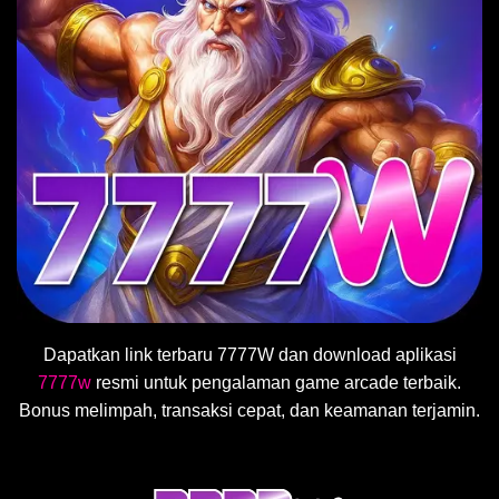
Dapatkan link terbaru 7777W dan download aplikasi
7777w
resmi untuk pengalaman game arcade terbaik.
Bonus melimpah, transaksi cepat, dan keamanan terjamin.