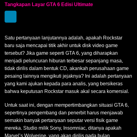
Tangkapan Layar GTA 6 Edisi Ultimate
Satu pertanyaan lanjutannya adalah, apakah Rockstar
baru saja mencapai titik akhir untuk disk video game
tersebut? Jika game seperti GTA 6, yang diharapkan
menjadi peluncuran hiburan terbesar sepanjang masa,
tidak dirilis dalam bentuk CD, akankah perusahaan game
pesaing lainnya mengikuti jejaknya? Ini adalah pertanyaan
yang kami ajukan kepada para analis, yang bersikeras
bahwa keputusan Rockstar masuk akal secara komersial.
Untuk saat ini, dengan mempertimbangkan situasi GTA 6,
sepertinya pengembang dan penerbit harus menjawab
semakin banyak pertanyaan seputar versi fisik game
mereka. Studio milik Sony, Insomniac, ditanya apakah
Marvel’s Wolverine, yang akan dirilis pada bulan